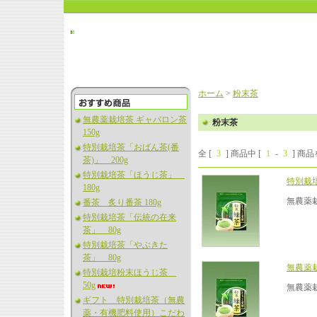
ホーム
>
粉末茶
無農薬栽培茶 ギャバロン茶
粉末茶
150g
特別栽培茶「おばん茶(番
全 [
3
] 商品中 [
1
-
3
] 商
茶)」 200g
特別栽培茶「ほうじ茶」
特別栽
180g
無農薬
番茶 炙り番茶 180g
特別栽培茶「伝統の在来
茶」 80g
特別栽培茶「やぶきた
茶」 80g
無農薬
特別栽培粉末ほうじ茶
50g
無農薬
ギフト 特別栽培茶（無農
薬・有機肥料使用）こだわ