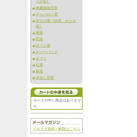
りがね）
無農薬栽培茶
ギャバロン茶
近江の茶（煎茶、かぶせ
茶）
番茶
荒茶
ほうじ茶
ティーバック
ギフト
紅茶
新茶
水出し煎茶
カートの中に商品はありませ
ん
メルマガ登録・解除はこちら