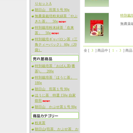
りセットA
朝日山 煎茶５号 90g
特別栽培
無農薬栽培粉末緑茶「やぶ
きた茶」 50g
無農薬
特別栽培粉末緑茶「在来
茶」 50g
特別栽培ギャバロン茶（三
角ティーパック） 60g（20
袋）
全 [
3
] 商品中 [
1
-
3
] 商
特別栽培茶「おばん茶(番
茶)」 200g
特別栽培茶「ほうじ茶」
180g
朝日山 煎茶１号 90g
ほうじ茶 特選 150g 自家
焙煎
朝日山 かぶせ茶１号 90g
粉末茶
朝日山(煎茶、かぶせ茶、か