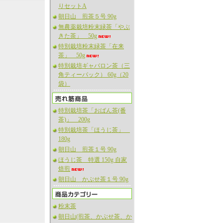
りセットA
朝日山 煎茶５号 90g
無農薬栽培粉末緑茶「やぶ
きた茶」 50g
特別栽培粉末緑茶「在来
茶」 50g
特別栽培ギャバロン茶（三
角ティーパック） 60g（20
袋）
特別栽培茶「おばん茶(番
茶)」 200g
特別栽培茶「ほうじ茶」
180g
朝日山 煎茶１号 90g
ほうじ茶 特選 150g 自家
焙煎
朝日山 かぶせ茶１号 90g
粉末茶
朝日山(煎茶、かぶせ茶、か