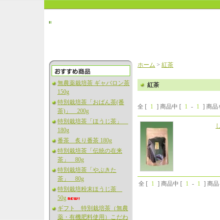
ホーム
>
紅茶
無農薬栽培茶 ギャバロン茶
紅茶
150g
特別栽培茶「おばん茶(番
全 [
1
] 商品中 [
1
-
1
] 商
茶)」 200g
特別栽培茶「ほうじ茶」
し
180g
番茶 炙り番茶 180g
特別栽培茶「伝統の在来
茶」 80g
特別栽培茶「やぶきた
茶」 80g
全 [
1
] 商品中 [
1
-
1
] 商
特別栽培粉末ほうじ茶
50g
ギフト 特別栽培茶（無農
薬・有機肥料使用）こだわ