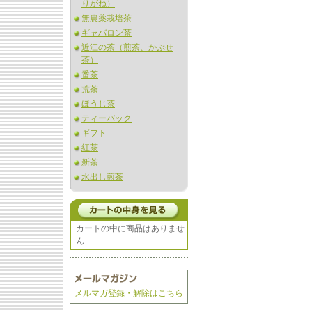
りがね）
無農薬栽培茶
ギャバロン茶
近江の茶（煎茶、かぶせ
茶）
番茶
荒茶
ほうじ茶
ティーバック
ギフト
紅茶
新茶
水出し煎茶
カートの中に商品はありませ
ん
メルマガ登録・解除はこちら